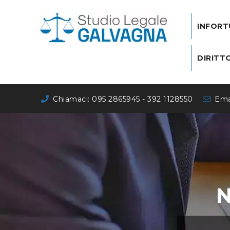
Skip
to
INFORT
content
DIRITTO
Chiamaci: 095 2865945 - 392 1128550
Emai
N